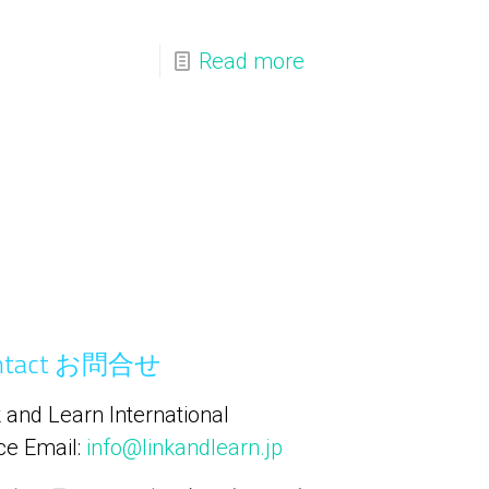
Read more
ntact お問合せ
 and Learn International
ce Email:
info@linkandlearn.jp