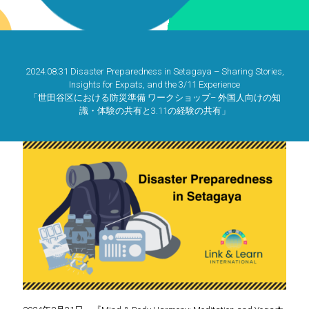
2024.08.31 Disaster Preparedness in Setagaya – Sharing Stories,
Insights for Expats, and the 3/11 Experience
「世田谷区における防災準備 ワークショップ– 外国人向けの知
識・体験の共有と3.11の経験の共有」