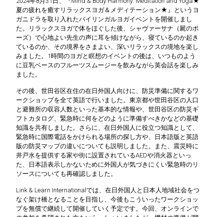
2024年8月31日、『Mind & Body Harmony: Meditation and Yoga★
夏の疲れを癒すリラックスヨガ＆メディテーション★』というヨ
ガニドラを取り入れたバイリンガルヨガイベントを開催しまし
た。リラックスヨガで体をほぐした後、シャヴァーサナ（屍のポ
ーズ）で心地よい先生の声に耳を傾けながら、寝ているのか起き
ているのか、その境界をさまよい、深いリラックスの境地を楽し
みました。1時間のヨガと瞑想のイベントの後は、いつものよう
に豆乳ベースのフルーツスムージーを飲みながら英会話を楽しみ
ました。
その後、世田谷区在住の在日外国人向けに、防災準備に関するワ
ークショップを全て英語で行いました。東京都や世田谷区の人口
と避難所の収容人数といった基本的な情報や、世田谷区の防災ギ
フトカタログ、緊急時に何をどのように準備すべきかなどの基礎
知識を共有しました。さらに、在日外国人に役立つ知識として、
緊急時に国際電話をかけられる場所の探し方や、日本語版と英語
版の防災マップの違いについても説明しました。また、震災時に
井戸水を提供する家や街に設置されているAEDや消火器といっ
た、日本語表示しかないために外国人が気づきにくい緊急時のリ
ソースについても再確認しました。
Link & Learn Internationalでは、在日外国人と日本人地域社会をつ
なぐ架け橋となることを目指し、今後もこういったワークショッ
プを無償で継続して開催していく予定です。今回、オンラインで