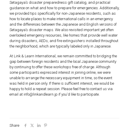
Setagaya’s disaster preparedness gift catalog, and practical
guidance on what and how to prepare for emergencies. Additionally,
we provided tips specifically for non-Japanese residents, such as
how to locate places to make international calls in an emergency
and the differences between the Japanese and English versions of
Setagaya’s disaster maps. We also revisited important yet often
overlooked emergency resources, like homes that provide well water
during disasters, AEDs, and fire extinguishers installed throughout
the neighborhood, which are typically labeled only in Japanese.
At Link & Learn International, we remain committed to bridging the
gap between foreign residents and the local Japanese community
by continuing to offer these workshops free of charge. Although
some participants expressed interest in joining online, we were
unable to arrange the necessary equipment in time, so the event
was held in person only. If there is sufficient interest, we would be
happy to hold a repeat session. Please feel free to contact us via
email at info@linkandlearn.jp if you'd like to participate.
Share