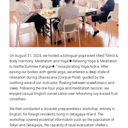
On August 31, 2024, we hosted a bilingual yoga event titled "Mind &
Body Harmony: Meditation and Yoga★Relaxing Yoga & Meditation
to Soothe Summer Fatigue★," incorporating Yoga Nidra. After
easing our bodies with gentle yoga, we entered a deep state of
relaxation during Shavasana (Corpse Pose), guided by the
soothing voice of our instructor, floating between wakefulness and
sleep. Following the one-hour yoga and meditation session, we
enjoyed casual English conversation over refreshing soy-based fruit
smoothies.
We then conducted a disaster preparedness workshop, entirely in
English, for foreign residents living in Setagaya Ward. The
workshop covered essential information such as the population of
Tokyo and Setagaya, the capacity of local evacuation shelters,