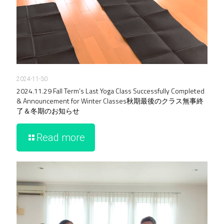
2024-11-30
2024.11.29 Fall Term’s Last Yoga Class Successfully Completed
& Announcement for Winter Classes秋期最後のクラス無事終
了＆冬期のお知らせ
Read more