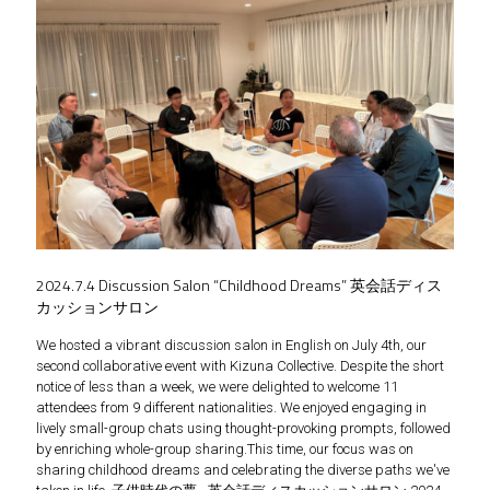
2024.7.4 Discussion Salon “Childhood Dreams” 英会話ディス
カッションサロン
We hosted a vibrant discussion salon in English on July 4th, our
second collaborative event with Kizuna Collective. Despite the short
notice of less than a week, we were delighted to welcome 11
attendees from 9 different nationalities. We enjoyed engaging in
lively small-group chats using thought-provoking prompts, followed
by enriching whole-group sharing.This time, our focus was on
sharing childhood dreams and celebrating the diverse paths we've