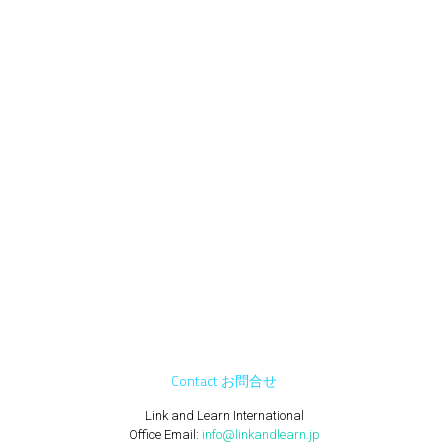
Contact お問合せ
Link and Learn International
Office Email:
info@linkandlearn.jp