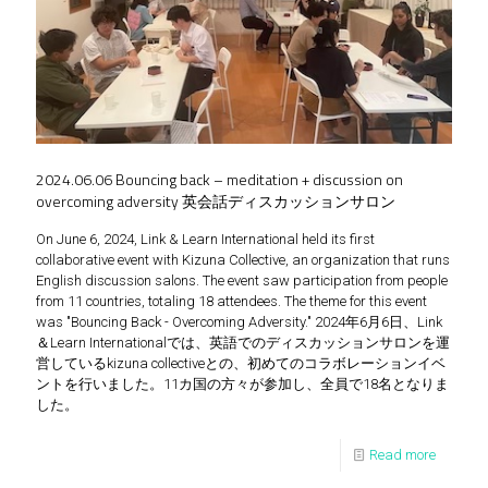
2024.06.06 Bouncing back – meditation + discussion on
overcoming adversity 英会話ディスカッションサロン
On June 6, 2024, Link & Learn International held its first
collaborative event with Kizuna Collective, an organization that runs
English discussion salons. The event saw participation from people
from 11 countries, totaling 18 attendees. The theme for this event
was "Bouncing Back - Overcoming Adversity." 2024年6月6日、Link
＆Learn Internationalでは、英語でのディスカッションサロンを運
営しているkizuna collectiveとの、初めてのコラボレーションイベ
ントを行いました。11カ国の方々が参加し、全員で18名となりま
した。
Read more